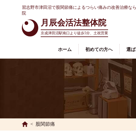
習志野市津田沼で股関節痛によるつらい痛みの改善治療な
院
月辰会活法整体院
京成津田沼駅南口より
徒歩5分、土祝営業
ホーム
初めての方へ
選ば
股関節痛