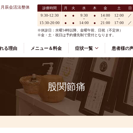
ら月辰会活法整体
診療時間
月
火
水
木
金
土
日
9:30-12:30
●
●
9:30
●
14:00
12:00
／
15:30-20:00
●
●
14:00
●
21:00
17:00
／
※休診日：水曜14時以降、金曜午前、日祝（不定休）
※金・土・祝日は予約優先制で受付となります。
れる理由
メニュー＆料金
症状一覧
患者様の
股関節痛