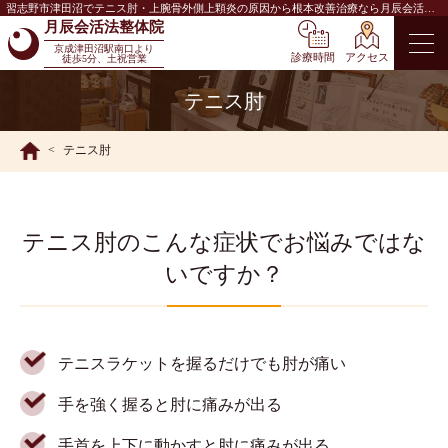
習志野市津田沼でテニス肘・上腕骨外側上顆炎の原因から根本改善治療なら月辰会活法
整体院
月辰会活法整体院
京成津田沼駅南口より
診療時間
アクセス
徒歩5分、土祝営業
テニス肘
テニス肘
テニス肘のこんな症状でお悩みではな
いですか？
テニスラケットを握るだけでも肘が痛い
手を強く握ると肘に痛みが出る
手首を上下に動かすと肘に痛みが出る