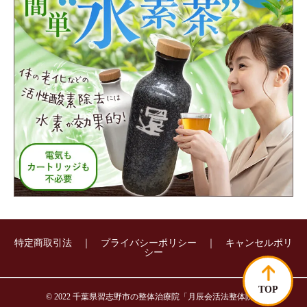
ストレートネック
頭痛・片頭痛
めまい
椎間板ヘルニア
四十肩・五十肩
マタニティ整体
自律神経失調症
腱鞘炎
バネ指
猫背・そり腰
顎関節症
股関節痛
特定商取引法
｜
プライバシーポリシー
｜
キャンセルポリ
シー
膝痛
寝違え
TOP
©︎ 2022
千葉県習志野市の整体治療院「月辰会活法整体院」
首こり