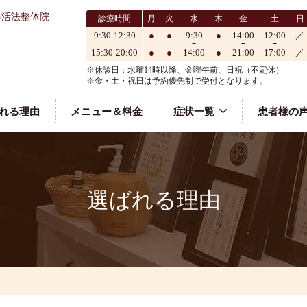
会活法整体院
診療時間
月
火
水
木
金
土
日
9:30-12:30
●
●
9:30
●
14:00
12:00
／
15:30-20:00
●
●
14:00
●
21:00
17:00
／
※休診日：水曜14時以降、金曜午前、日祝（不定休）
※金・土・祝日は予約優先制で受付となります。
れる理由
メニュー＆料金
症状一覧
患者様の
選ばれる理由