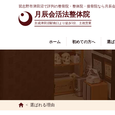
習志野市津田沼で評判の整骨院・整体院・接骨院なら月辰
月辰会活法整体院
京成津田沼駅南口より
徒歩5分、土祝営業
ホーム
初めての方へ
選ば
選ばれる理由