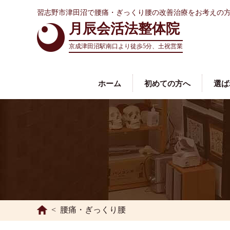
習志野市津田沼で腰痛・ぎっくり腰の改善治療をお考えの
月辰会活法整体院
京成津田沼駅南口より
徒歩5分、土祝営業
ホーム
初めての方へ
選ば
腰痛・ぎっくり腰