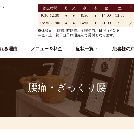
方へ
診療時間
月
火
水
木
金
土
日
9:30-12:30
●
●
9:30
●
14:00
12:00
／
15:30-20:00
●
●
14:00
●
21:00
17:00
／
※休診日：水曜14時以降、金曜午前、日祝（不定休）
※金・土・祝日は予約優先制で受付となります。
れる理由
メニュー＆料金
症状一覧
患者様の
腰痛・ぎっくり腰