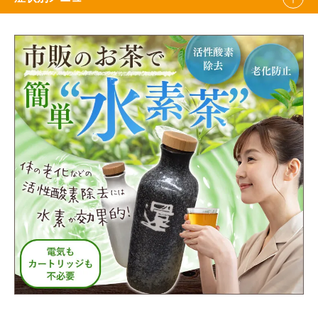
腰痛・ぎっくり腰
坐骨神経痛
肩こり
ストレートネック
頭痛・片頭痛
めまい
椎間板ヘルニア
四十肩・五十肩
マタニティ整体
自律神経失調症
腱鞘炎
バネ指
猫背・そり腰
顎関節症